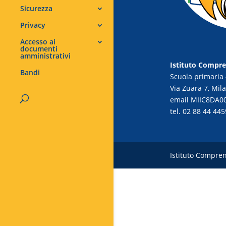
Sicurezza
Privacy
Accesso ai
documenti
amministrativi
Istituto Compre
Bandi
Scuola primaria 
Via Zuara 7, Mil
email
MIIC8DA00
tel. 02 88 44 445
Istituto Compren