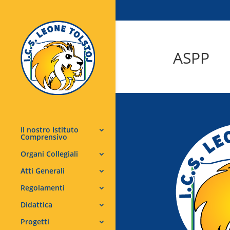
ASPP
Il nostro Istituto
Comprensivo
Organi Collegiali
Atti Generali
Regolamenti
Didattica
Progetti