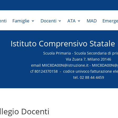
enti
Famiglie
Docenti
ATA
MAD
Emerge
Istituto Comprensivo Statale
Scuola Primaria - Scuola Secondaria di pr
Via Zuara 7, Milano 20146
email MIIC8DA00N@istruzione.it - MIIC8DA00N@pe
cf 80124370158 - codice univoco fatturazione el
tel. 02 88 44 4459
llegio Docenti