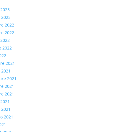
 2023
 2023
re 2022
re 2022
 2022
o 2022
022
re 2021
e 2021
bre 2021
re 2021
re 2021
 2021
 2021
io 2021
021