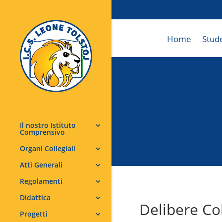
Home
Stud
Il nostro Istituto
Comprensivo
Organi Collegiali
Atti Generali
Regolamenti
Didattica
Delibere Co
Progetti